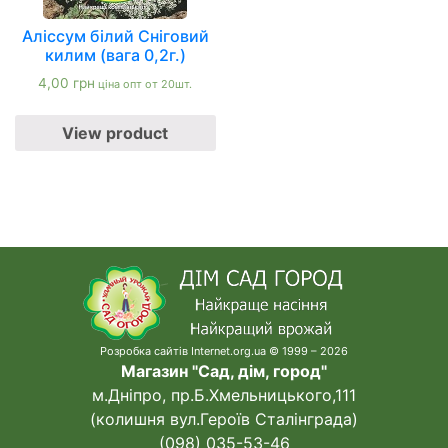
Аліссум білий Сніговий
килим (вага 0,2г.)
4,00
грн
ціна опт от 20шт.
View product
Розробка сайтів Internet.org.ua © 1999 – 2026
Магазин "Сад, дім, город"
м.Дніпро, пр.Б.Хмельницького,111
(колишня вул.Героїв Сталінграда)
(098) 035-53-46