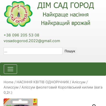
+38 096 205 53 08
vosadogorod.2022@gmail.com
Пошук
Home
/
НАСІННЯ КВІТІВ ОДНОРІЧНИХ
/
Аліссум /
Алиссум
/ Аліссум фиолетовий Королівський килим (вага
0,2г.)