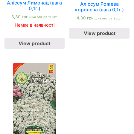
Аліссум Лимонад (вага
Аліссум Рожева
0,1г.)
королева (вага 0,1г.)
3,30
грн
ціна опт от 20шт.
4,00
грн
ціна опт от 20шт.
Немає в наявності
View product
View product