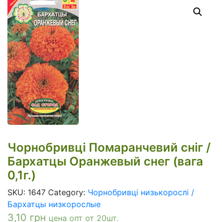
Чорнобривці Помаранчевий сніг /
Бархатцы Оранжевый снег (вага
0,1г.)
SKU:
1647
Category:
Чорнобривці низькорослі /
Бархатцы низкорослые
3,10
грн
цена опт от 20шт.