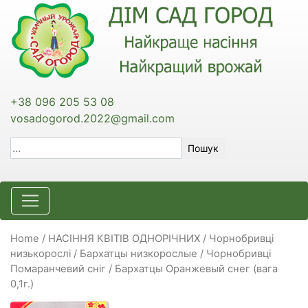
+38 096 205 53 08
vosadogorod.2022@gmail.com
Пошук
Home
/
НАСІННЯ КВІТІВ ОДНОРІЧНИХ
/
Чорнобривці
низькорослі / Бархатцы низкорослые
/ Чорнобривці
Помаранчевий сніг / Бархатцы Оранжевый снег (вага
0,1г.)