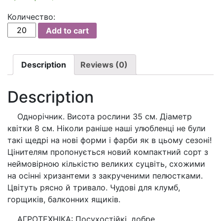
Количество:
Чорнобривці
Add to cart
Помаранчевий
сніг
/
Description
Reviews (0)
Бархатцы
Оранжевый
Description
снег
(вага
Однорічник. Висота
рослини
35
см. Діаметр
0,1г.)
квітки
8
см.
Ніколи
раніше
наші
улюбленці
не були
quantity
такі
щедрі
на
нові
форми
і
фарби
як
в
цьому
сезоні
!
Цінителям
пропонується
новий
компактний
сорт
з
неймовірною кількістю
великих
суцвіть
,
схожими
на
осінні
хризантеми
з
закрученими
пелюстками
.
Цвітуть рясно й тривало
.
Чудові
для
клумб
,
горщиків
,
балконних
ящиків
.
АГРОТЕХНІКА: Посухостійкі, добре