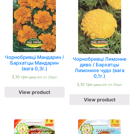
Чорнобривці Мандарин /
Чорнобривці Лимонне
Бархатцы Мандарин
диво / Бархатцы
(вага 0,3г.)
Лимонное чудо (вага
0,1г.)
3,10
грн
цена опт от 20шт.
3,10
грн
цена опт от 20шт.
View product
View product