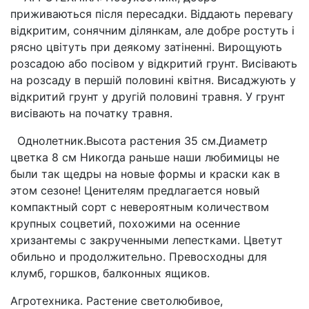
приживаються після пересадки. Віддають перевагу
відкритим, сонячним ділянкам, але добре ростуть і
рясно цвітуть при деякому затіненні. Вирощують
розсадою або посівом у відкритий грунт. Висівають
на розсаду в першій половині квітня. Висаджують у
відкритий грунт у другій половині травня. У грунт
висівають на початку травня.
Однолетник.Высота растения 35 см.Диаметр
цветка 8 см Никогда раньше наши любимицы не
были так щедры на новые формы и краски как в
этом сезоне! Ценителям предлагается новый
компактный сорт с невероятным количеством
крупных соцветий, похожими на осенние
хризантемы с закрученными лепестками. Цветут
обильно и продолжительно. Превосходны для
клумб, горшков, балконных ящиков.
Агротехника. Растение светолюбивое,