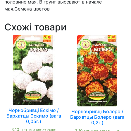
половине мая. В грунт высевают в начале
мая.Семена цветов
Схожі товари
Чорнобривці Ескімо /
Чорнобривці Болеро /
Бархатцы Эскимо (вага
Бархатцы Болеро (вага
0,05г.)
0,2г.)
3,10
грн
цена опт от 20шт.
3,10
грн