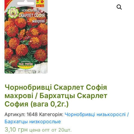
Чорнобривці Скарлет Софія
махрові / Бархатцы Скарлет
София (вага 0,2г.)
Артикул:
1648
Категорія:
Чорнобривці низькорослі /
Бархатцы низкорослые
3,10
грн
цена опт от 20шт.