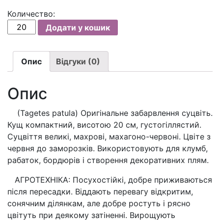
Количество:
Чорнобривці
Додати у кошик
Скарлет
Софія
махрові
Опис
Відгуки (0)
/
Бархатцы
Опис
Скарлет
София
(Tagetes patula) Оригінальне забарвлення суцвіть.
(вага
Кущ компактний, висотою 20 см, густогіллястий.
0,2г.)
Суцвіття великі, махрові, махагоно-червоні. Цвіте з
кількість
червня до заморозків. Використовують для клумб,
рабаток, бордюрів і створення декоративних плям.
АГРОТЕХНІКА: Посухостійкі, добре приживаються
після пересадки. Віддають перевагу відкритим,
сонячним ділянкам, але добре ростуть і рясно
цвітуть при деякому затіненні. Вирощують