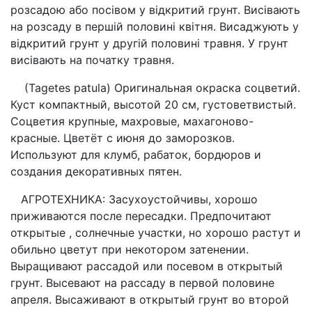
розсадою або посівом у відкритий грунт. Висівають
на розсаду в першій половині квітня. Висаджують у
відкритий грунт у другій половині травня. У грунт
висівають на початку травня.
(Tagetes patula) Оригинальная окраска соцветий.
Куст компактный, высотой 20 см, густоветвистый.
Соцветия крупные, махровые, махагоново-
красные. Цветёт с июня до заморозков.
Используют для клумб, рабаток, бордюров и
создания декоративных пятен.
АГРОТЕХНИКА: Засухоустойчивы, хорошо
приживаются после пересадки. Предпочитают
открытые , солнечные участки, но хорошо растут и
обильно цветут при некотором затенении.
Выращивают рассадой или посевом в открытый
грунт. Высевают на рассаду в первой половине
апреля. Высаживают в открытый грунт во второй