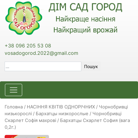
+38 096 205 53 08
vosadogorod.2022@gmail.com
Пошук
Головна
/
НАСІННЯ КВІТІВ ОДНОРІЧНИХ
/
Чорнобривці
низькорослі / Бархатцы низкорослые
/ Чорнобривці
Скарлет Софія махрові / Бархатцы Скарлет София (вага
0,2г.)