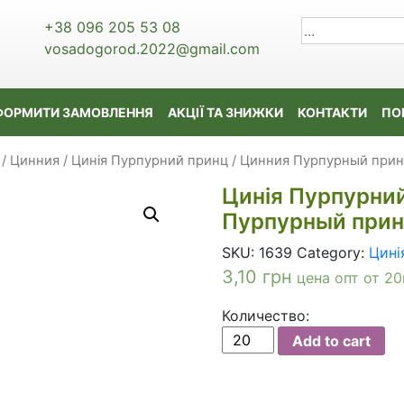
+38 096 205 53 08
vosadogorod.2022@gmail.com
ФОРМИТИ ЗАМОВЛЕННЯ
АКЦІЇ ТА ЗНИЖКИ
КОНТАКТИ
ПО
 / Цинния
/ Цинія Пурпурний принц / Цинния Пурпурный принц 
Цинія Пурпурний
Пурпурный принц 
SKU:
1639
Category:
Цині
3,10
грн
цена опт от 20
Количество:
Цинія
Add to cart
Пурпурний
принц
/