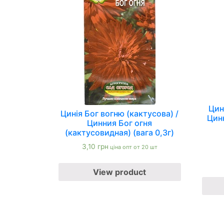
Цин
Цинія Бог вогню (кактусова) /
Цин
Цинния Бог огня
(кактусовидная) (вага 0,3г)
3,10
грн
ціна опт от 20 шт
View product