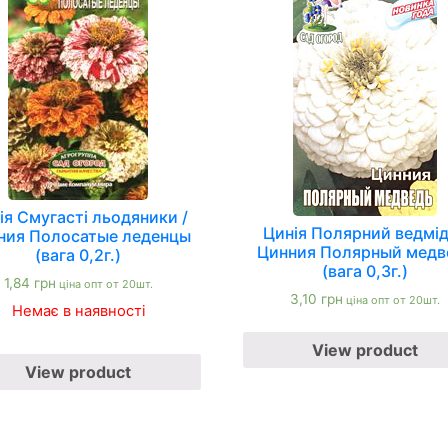
ія Смугасті льодяники /
Цинія Полярний ведмід
ния Полосатые леденцы
Цинния Полярный медв
(вага 0,2г.)
(вага 0,3г.)
1,84
грн
ціна опт от 20шт.
3,10
грн
ціна опт от 20шт.
Немає в наявності
View product
View product