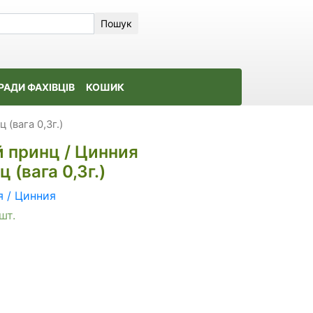
Пошук
РАДИ ФАХІВЦІВ
КОШИК
(вага 0,3г.)
 принц / Цинния
(вага 0,3г.)
я / Цинния
шт.