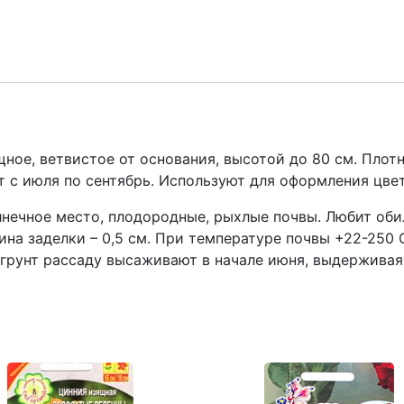
Цинния
Пурпурный
принц
(вага
0,3г.)
quantity
щное, ветвистое от основания, высотой до 80 см. Пло
 с июля по сентябрь. Используют для оформления цвет
лнечное место, плодородные, рыхлые почвы. Любит об
ина заделки – 0,5 см. При температуре почвы +22-250 
 грунт рассаду высаживают в начале июня, выдержива