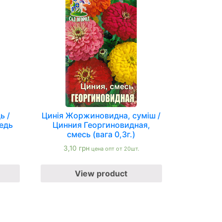
ь /
Цинія Жоржиновидна, суміш /
едь
Цинния Георгиновидная,
смесь (вага 0,3г.)
3,10
грн
цена опт от 20шт.
View product