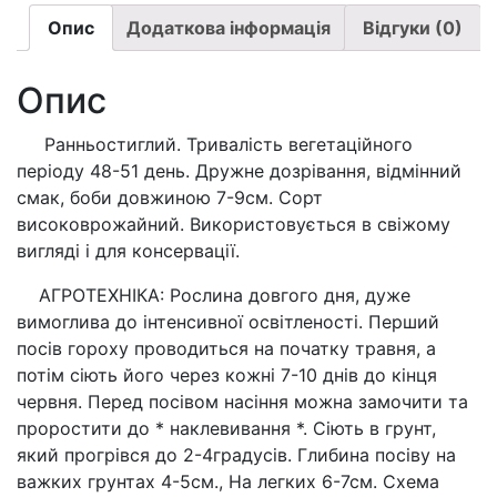
Альфа
(вага
Опис
Додаткова інформація
Відгуки (0)
10г.)
кількість
Опис
Ранньостиглий. Тривалість вегетаційного
періоду 48-51 день. Дружне дозрівання, відмінний
смак, боби довжиною 7-9см. Сорт
високоврожайний. Використовується в свіжому
вигляді і для консервації.
АГРОТЕХНІКА: Рослина довгого дня, дуже
вимоглива до інтенсивної освітленості. Перший
посів гороху проводиться на початку травня, а
потім сіють його через кожні 7-10 днів до кінця
червня. Перед посівом насіння можна замочити та
проростити до * наклевивання *. Сіють в грунт,
який прогрівся до 2-4градусів. Глибина посіву на
важких грунтах 4-5см., На легких 6-7см. Схема