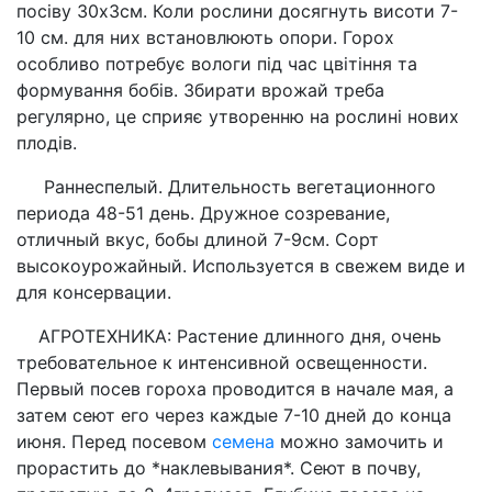
посіву 30х3см. Коли рослини досягнуть висоти 7-
10 см. для них встановлюють опори. Горох
особливо потребує вологи під час цвітіння та
формування бобів. Збирати врожай треба
регулярно, це сприяє утворенню на рослині нових
плодів.
Раннеспелый. Длительность вегетационного
периода 48-51 день. Дружное созревание,
отличный вкус, бобы длиной 7-9см. Сорт
высокоурожайный. Используется в свежем виде и
для консервации.
АГРОТЕХНИКА: Растение длинного дня, очень
требовательное к интенсивной освещенности.
Первый посев гороха проводится в начале мая, а
затем сеют его через каждые 7-10 дней до конца
июня. Перед посевом
семена
можно замочить и
прорастить до *наклевывания*. Сеют в почву,