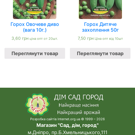
Горох Овочеве диво
Горох Дитяче
(вага 10г.)
захоплення 50г
3,60
грн
7,50
грн
ціна опт от 20шт.
Ціна опт від 10шт
Переглянути товар
Переглянути товар
Розробка сайтів Internet.org.ua © 1999 – 2026
Магазин "Сад, дім, город"
м.Дніпро, пр.Б.Хмельницького,111