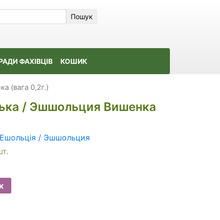
Пошук
РАДИ ФАХІВЦІВ
КОШИК
 (вага 0,2г.)
ька / Эшшольция Вишенка
Ешольція / Эшшольция
шт.
к