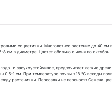
Вишенка
(вага
0,2г.)
кількість
ровыми соцветиями. Многолетнее растение до 40 см в
8 см в диаметре. Цветет обильно с июня по октябрь. 
олодо- и засухоустойчивое, предпочитает легкие дрен
ян 0,5-1 см. При температуре почвы +18 °С всходы поя
ежду растениями. Пересадки не переносят.Семена цве