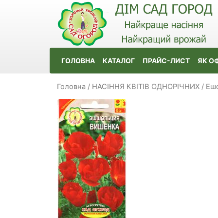
ГОЛОВНА
КАТАЛОГ
ПРАЙС-ЛИСТ
ЯК О
Головна
/
НАСІННЯ КВІТІВ ОДНОРІЧНИХ
/
Ешо