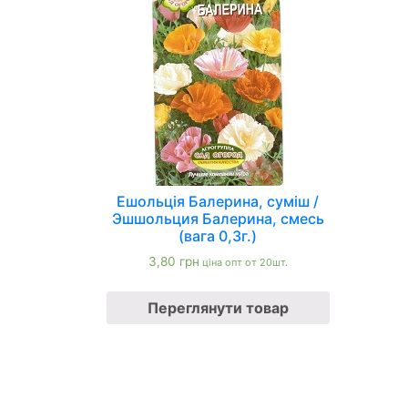
Ешольція Балерина, суміш /
Эшшольция Балерина, смесь
(вага 0,3г.)
3,80
грн
ціна опт от 20шт.
Переглянути товар