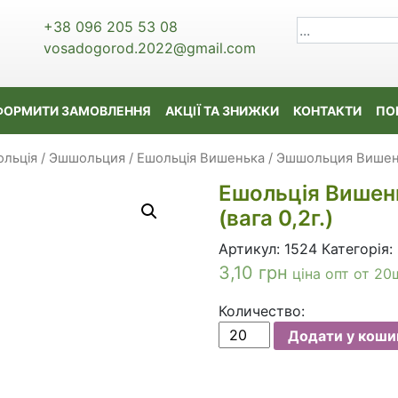
+38 096 205 53 08
vosadogorod.2022@gmail.com
ФОРМИТИ ЗАМОВЛЕННЯ
АКЦІЇ ТА ЗНИЖКИ
КОНТАКТИ
ПО
льція / Эшшольция
/ Ешольція Вишенька / Эшшольция Вишенка
Ешольція Вишен
(вага 0,2г.)
Артикул:
1524
Категорія:
3,10
грн
ціна опт от 20
Количество:
Ешольція
Додати у коши
Вишенька
/
Эшшольция