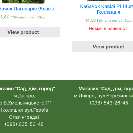
Кабачок Кавілі F1 (4шт
ачок Лагенарія (5нас.)
Голландія
6,60
грн
ціна опт от 20шт.
14,50
грн
ціна опт от 10шт.
Немає в наявності
View product
View product
газин "Сад, дім, город"
Магазин "Сад, дім, гор
м.Дніпро,
м.Дніпро, вул.Березинсь
р.Б.Хмельницького,111
(098) 543-26-45
(колишня вул.Героїв
Сталінграда)
(098) 035-53-46