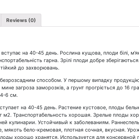
Reviews (0)
упає на 40-45 день. Рослина кущова, плоди білі, м’як
нспортабельність гарна. Зрілі плоди добре зберігаютьс
 Стійкий до захворювань.
езрозсадним способом. У першому випадку продукцію 
мине загроза заморозків, а грунт прогріється до 16 гра
 4-6 см.
пает на 40-45 день. Растение кустовое, плоды белые
кг м2. Транспортабельность хорошая. Зрелые плоды хо
й кулинарии. Устойчивый к заболеваниям. Раннеспелы
, мякоть бело-кремовая, плотная сочная, вкусная. Урож
плоды хорошо хранятся. Используется для консервной