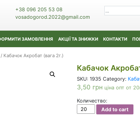
+38 096 205 53 08
vosadogorod.2022@gmail.com
ФОРМИТИ ЗАМОВЛЕННЯ
АКЦІЇ ТА ЗНИЖКИ
КОНТАКТИ
ПО
/ Кабачок Акробат (вага 2г.)
Кабачок Акробат 
SKU:
1935
Category:
Каба
3,50
грн
ціна опт от 20
Количество:
Кабачок
Add to cart
Акробат
(вага
2г.)
quantity