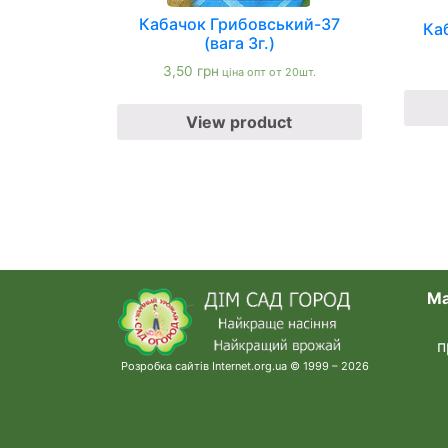
Кабачок Грибовський-37
Каб
(вага 3г.)
3,50
грн
ціна опт от 20шт.
View product
Ма
п
Розробка сайтів Internet.org.ua © 1999 – 2026