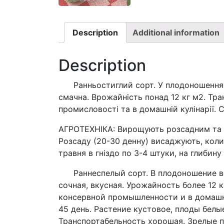
Description
Additional information
Description
Ранньостиглий сорт. У плодоношення вст
смачна. Врожайність понад 12 кг м2. Тра
промисловості та в домашній кулінарії.
АГРОТЕХНІКА: Вирощують розсадним та б
Розсаду (20-30 денну) висаджують, коли 
травня в гніздо по 3-4 штуки, на глибину
Раннеспелый сорт. В плодоношение всту
сочная, вкусная. Урожайность более 12 
консервной промышленности и в домашне
45 день. Растение кустовое, плоды белые
Транспортабельность хорошая. Зрелые 