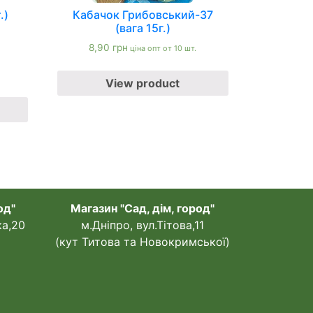
.)
Кабачок Грибовський-37
(вага 15г.)
8,90
грн
ціна опт от 10 шт.
View product
од"
Магазин "Сад, дім, город"
ка,20
м.Дніпро, вул.Тітова,11
(кут Титова та Новокримської)