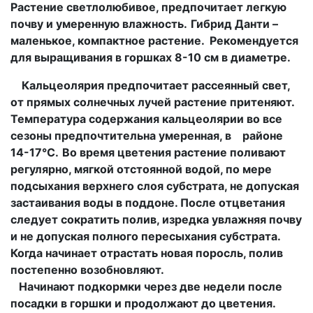
Растение светлолюбивое, предпочитает легкую
почву и умеренную влажность.
Гибрид
Данти
–
маленькое, компактное растение
.
Рекомендуется
для выращивания в горшках 8-10 см в диаметре.
Кальцеолярия предпочитает рассеянный свет,
от прямых солнечных лучей растение притеняют.
Температура содержания кальцеолярии во все
сезоны предпочтительна умеренная, в
районе
14-17°C.
Во время цветения растение поливают
регулярно, мягкой отстоянной водой, по мере
подсыхания верхнего слоя субстрата, не допуская
застаивания воды в поддоне. После отцветания
следует сократить полив, изредка увлажняя почву
и не допуская полного пересыхания субстрата.
Когда начинает отрастать новая поросль, полив
постепенно возобновляют.
Начинают подкормки через две недели после
посадки в горшки и продолжают до цветения.