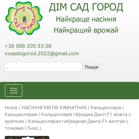
+38 096 205 53 08
vosadogorod.2022@gmail.com
Пошук
Home
/
НАСІННЯ КВІТІВ КІМНАТНИХ
/
Кальцеолярія /
Кальцеолярия
/ Кальцеолярія гібридна Данті F1 жовта з
крапкою / Кальцеолярия гибридная Данти F1 желтая с
точками ( 5нас.)