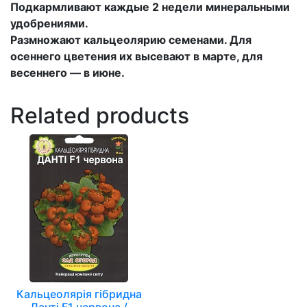
Подкармливают каждые 2 недели минера
льн
ыми
удобрениями
.
Размножают кальцеолярию семенами. Для
осеннего цветения их высевают в марте, для
весеннего — в июне.
Related products
Кальцеолярія гібридна