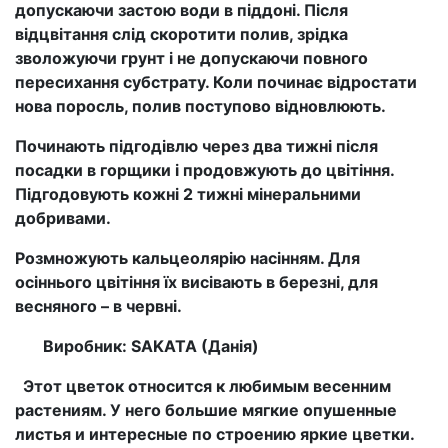
допускаючи застою води в піддоні. Після
відцвітання слід скоротити полив, зрідка
зволожуючи грунт і не допускаючи повного
пересихання субстрату. Коли починає відростати
нова поросль, полив поступово відновлюють.
Починають підгодівл
ю
через два тижні після
посадки в горщики і продовжують до цвітіння.
Підгодовують кожні 2 тижні мінеральними
добривами.
Розмножують кальцеолярію насінням. Для
осіннього цвітіння їх висівають в березні, для
весняного – в червні.
Виробник:
SAKATA (
Данія)
Этот цветок о
тносится к любимым весенним
растениям. У не
го
большие мягкие опушенные
листья и интересные по строению яркие цветки.