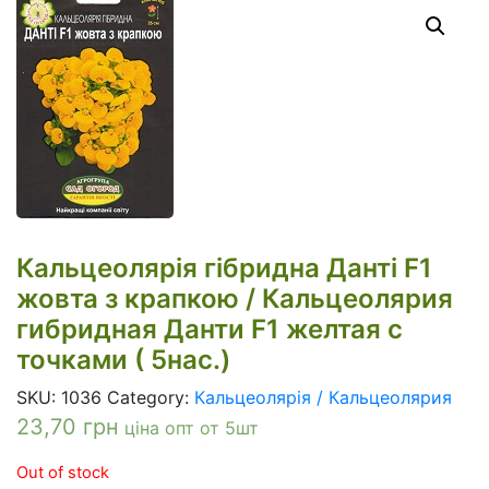
Кальцеолярія гібридна Данті F1
жовта з крапкою / Кальцеолярия
гибридная Данти F1 желтая с
точками ( 5нас.)
SKU:
1036
Category:
Кальцеолярія / Кальцеолярия
23,70
грн
ціна опт от 5шт
Out of stock