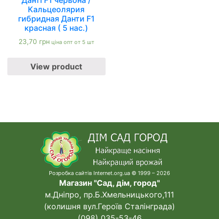
Данті F1 червона /
Кальцеолярия
гибридная Данти F1
красная ( 5 нас.)
23,70
грн
ціна опт от 5 шт
View product
Розробка сайтів Internet.org.ua © 1999 – 2026
Магазин "Сад, дім, город"
м.Дніпро, пр.Б.Хмельницького,111
(колишня вул.Героїв Сталінграда)
(098) 035-53-46