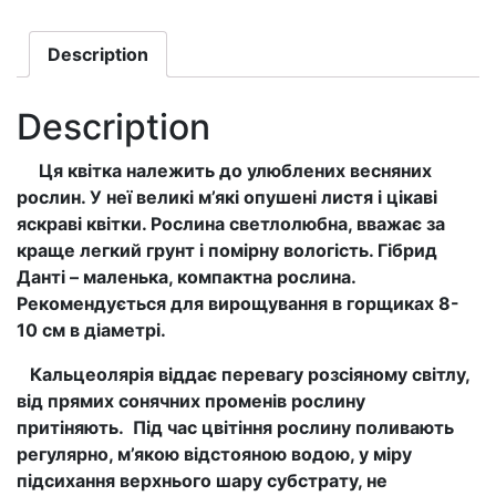
Description
Description
Ця квітка належить до улюблених весняни
х
рослин. У н
еї
великі м’які опушені листя і цікаві
яскраві квітки. Рослина светлолюб
на
, вважає за
краще легкий грунт і помірну вологість. Гібрид
Данті – маленьк
а
, компактн
а
рослина.
Рекомендується для вирощування в горщиках 8-
10 см в діаметрі.
Кальцеолярія віддає перевагу розсіяному світлу,
від прямих сонячних променів рослину
притіняють. Під час цвітіння рослин
у
поливають
регулярно, м’якою відстояною водою, у міру
підсихання верхнього шару субстрату, не