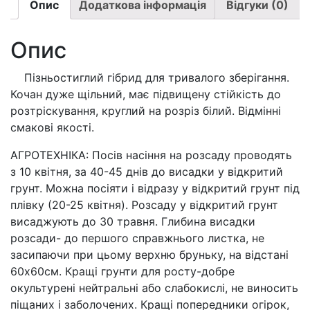
(вага
Опис
Додаткова інформація
Відгуки (0)
0,1г.)
кількість
Опис
Пізньостиглий гібрид для тривалого зберігання.
Кочан дуже щільний, має підвищену стійкість до
розтріскування, круглий на розріз білий. Відмінні
смакові якості.
АГРОТЕХНІКА: Посів насіння на розсаду проводять
з 10 квітня, за 40-45 днів до висадки у відкритий
грунт. Можна посіяти і відразу у відкритий грунт під
плівку (20-25 квітня). Розсаду у відкритий грунт
висаджують до 30 травня. Глибина висадки
розсади- до першого справжнього листка, не
засипаючи при цьому верхню бруньку, на відстані
60х60см. Кращі грунти для росту-добре
окультурені нейтральні або слабокислі, не виносить
піщаних і заболочених. Кращі попередники огірок,