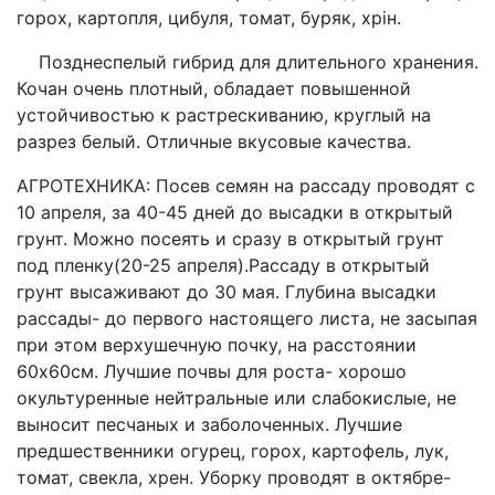
горох, картопля, цибуля, томат, буряк, хрін.
Позднеспелый гибрид для длительного хранения.
Кочан очень плотный, обладает повышенной
устойчивостью к растрескиванию, круглый на
разрез белый. Отличные вкусовые качества.
АГРОТЕХНИКА: Посев семян на рассаду проводят с
10 апреля, за 40-45 дней до высадки в открытый
грунт. Можно посеять и сразу в открытый грунт
под пленку(20-25 апреля).Рассаду в открытый
грунт высаживают до 30 мая. Глубина высадки
рассады- до первого настоящего листа, не засыпая
при этом верхушечную почку, на расстоянии
60х60см. Лучшие почвы для роста- хорошо
окультуренные нейтральные или слабокислые, не
выносит песчаных и заболоченных. Лучшие
предшественники огурец, горох, картофель, лук,
томат, свекла, хрен. Уборку проводят в октябре-