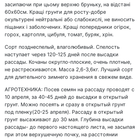
засипаючи при цьому верхню бруньку, на відстані
60х60см. Кращі грунти для росту-добре
окультурені нейтральні або слабокислі, не виносить
піщаних і заболочених. Кращі попередники огірок,
горох, картопля, цибуля, томат, буряк, хрін.
Сорт позднеспелый, влаголюбивый. Спелость
наступает через 120-125 дней после высадки
рассады. Кочаны округло-плоские, очень плотные,
не растрескиваются. Масса 2,6-3,6кг. Лучший сорт
для длительного зимнего хранения в свежем виде.
АГРОТЕХНИКА: Посев семян на рассаду проводят с
10 апреля, за 40-45 дней до высадки в открытый
грунт. Можно посеять и сразу в открытый грунт
под пленку(20-25 апреля). Рассаду в открытый
грунт высаживают до 30 мая. Глубина высадки
рассады- до первого настоящего листа, не засыпая
при этом верхушечную почку, на расстоянии