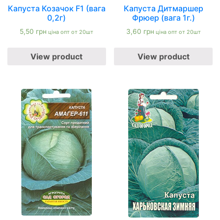
Капуста Козачок F1 (вага
Капуста Дитмаршер
0,2г)
Фрюер (вага 1г.)
5,50
грн
3,60
грн
ціна опт от 20шт
ціна опт от 20шт
View product
View product