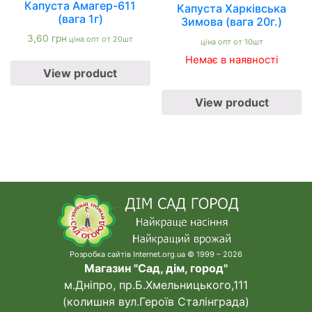
Капуста Амагер-611
Капуста Харківська
(вага 1г)
Зимова (вага 20г.)
3,60
грн
ціна опт от 20шт
ціна опт от 10шт
Немає в наявності
View product
View product
Розробка сайтів Internet.org.ua © 1999 – 2026
Магазин "Сад, дім, город"
м.Дніпро, пр.Б.Хмельницького,111
(колишня вул.Героїв Сталінграда)