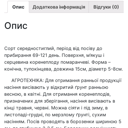
3г.)
Опис
Додаткова інформація
Відгуки (0)
кількість
Опис
Сорт середностиглий, період від посіву до
прибирання 69-121 день. Поверхня, м’якуш і
серцевина коренеплоду помаранчеві. Форма –
конічна, тупокінцева, довжина 15см, діаметр 5-8см.
АГРОТЕХНІКА: Для отримання ранньої продукції
насіння висівають у відкритий ґрунт ранньою
весною, в квітні. Для отримання коренеплодів,
призначених для зберігання, насіння висівають в
кінці травня, червні. Можна сіяти і під зиму, в
листопаді-грудні, по мерзлому ґрунті, сухим
насінням. Посів проводять в борозенки шириною 5