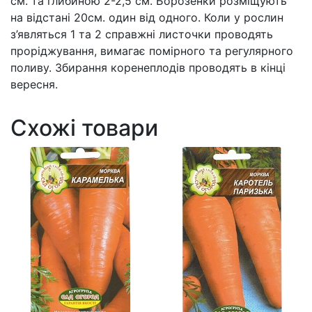
см. та глибиною 2-2,5 см. Борозенки розміщують
на відстані 20см. один від одного. Коли у рослин
з’являться 1 та 2 справжні листочки проводять
проріджування, вимагає помірного та регулярного
поливу. Збирання коренеплодів проводять в кінці
вересня.
Схожі товари