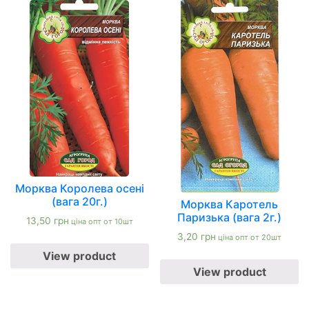
Морква Королева осені
(вага 20г.)
Морква Каротель
Паризька (вага 2г.)
13,50
грн
ціна опт от 10шт
3,20
грн
ціна опт от 20шт
View product
View product