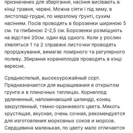
призначених для зберігання, насіння висівають в
кінці травня, червні. Можна сіяти і під зиму, в
листопаді-грудні, по мерзлому ґрунті, сухим
насінням. Посів проводять в борозенки шириною 5
см. та глибиною 2-2,5 см. Борозенки розміщують
на відстані 20см. один від одного. Коли у рослин
з’являться 1 та 2 справжні листочки проводять
проріджування, вимагає помірного та регулярного
поливу. Збирання коренеплодів проводять в кінці
вересня.
Среднеспелый, высокоурожайный сорт.
Предназначается для выращивания в открытом
грунте и в пленочных теплицах. Корнеплод
удлиненный, напоминающий цилиндр, конец
закругленный, темно-оранжевого цвета. Мякоть
хрустящая, вкусная, очень сочная, рекомендуется
для изготовления морковных соков и морсов.
Сердцевина маленькая, по цвету мало отличается