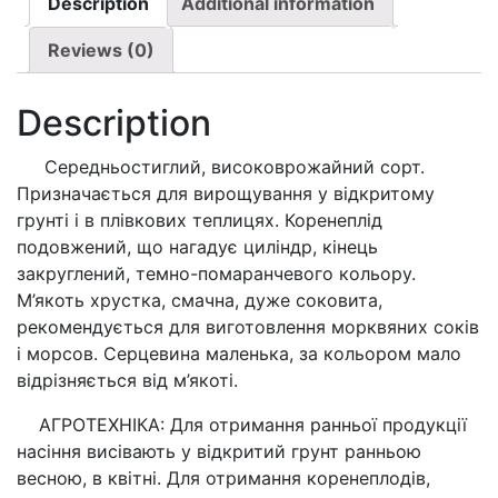
2г.)
Description
Additional information
quantity
Reviews (0)
Description
Середньостиглий, високоврожайний сорт.
Призначається для вирощування у відкритому
грунті і в плівкових теплицях. Коренеплід
подовжений, що нагадує циліндр, кінець
закруглений, темно-помаранчевого кольору.
М’якоть хрустка, смачна, дуже соковита,
рекомендується для виготовлення морквяних соків
і морсов. Серцевина маленька, за кольором мало
відрізняється від м’якоті.
АГРОТЕХНІКА: Для отримання ранньої продукції
насіння висівають у відкритий грунт ранньою
весною, в квітні. Для отримання коренеплодів,