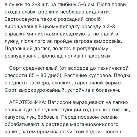
в лунки по 2-3 шт. на глибину 5-6 см. Після появи
сходів слабкі рослини необхідно видалити.
Застосовують також розсадний спосіб
вирощування.В цьому випадку розсаду з 2-3
справжніми листками висаджують по одній в
лунку, після того як пройде загроза заморозків.
Подальший догляд полягає в регулярному
розпушуванні, прополці, поливі і підкормки
Сорт среднеспелый (от всходов до технической
спелости 65 – 85 дней). Растение кустовое. Плоды
среднего размера, плоские, тарелочной формы.
Сорт высокоурожайный, устойчив к болезням.
АГРОТЕХНИКА: Патиссон выращивают на легких
почвах, где в предшествующий год рос картофель,
капуста, лук, бобовые. Перед посевом семена
обрабатывают в растворе марганцовокислого
калия, затем промывают чистой водой. Посев в