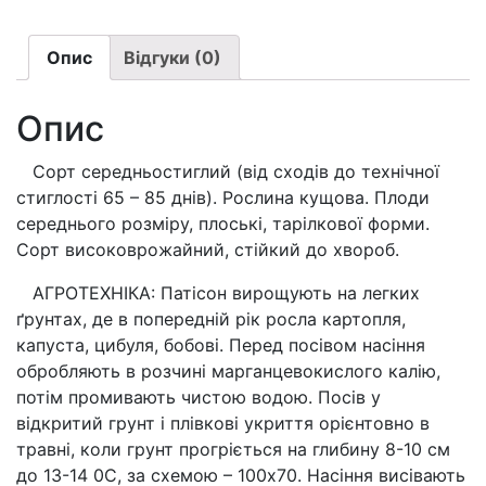
Пятачок
белый/
Патисон
Опис
Відгуки (0)
П'ятачок
білий
Опис
(вага
2г.)
Сорт середньостиглий (від сходів до технічної
кількість
стиглості 65 – 85 днів). Рослина кущова. Плоди
середнього розміру, плоські, тарілкової форми.
Сорт високоврожайний, стійкий до хвороб.
АГРОТЕХНІКА: Патісон вирощують на легких
ґрунтах, де в попередній рік росла картопля,
капуста, цибуля, бобові. Перед посівом насіння
обробляють в розчині марганцевокислого калію,
потім промивають чистою водою. Посів у
відкритий грунт і плівкові укриття орієнтовно в
травні, коли грунт прогріється на глибину 8-10 см
до 13-14 0С, за схемою – 100х70. Насіння висівають