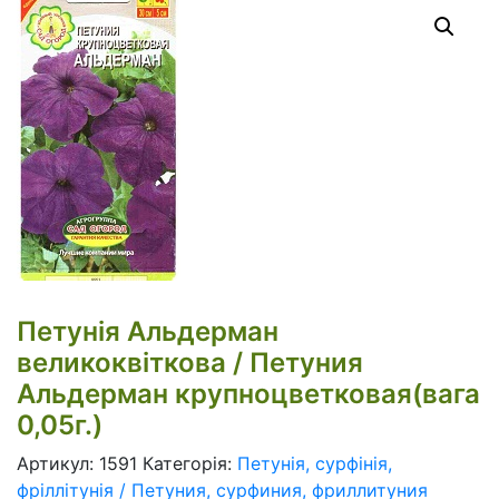
Петунія Альдерман
великоквіткова / Петуния
Альдерман крупноцветковая(вага
0,05г.)
Артикул:
1591
Категорія:
Петунія, сурфінія,
фріллітунія / Петуния, сурфиния, фриллитуния