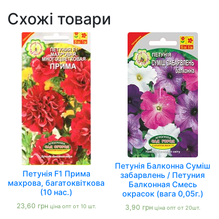
Схожі товари
Петунія Балконна Суміш
Петунія F1 Прима
забарвлень / Петуния
махрова, багатоквіткова
Балконная Смесь
(10 нас.)
окрасок (вага 0,05г.)
23,60
грн
ціна опт от 10 шт.
3,90
грн
ціна опт от 20шт.