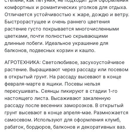
степени, как петуния, не подходит для оформления
комфортных и романтических уголков для отдыха.
Отличается устойчивостью к жаре, дождю и ветру.
Быстрорастущее и очень раннего цветения
растение густо покрывается многочисленными
цветками, почти полностью скрывающими
длинные побеги. Идеальное украшение для
балконов, подвесных корзин и кашпо.
АГРОТЕХНИКА: Светолюбивое, засухоустойчивое
растение. Выращивают через рассаду или посевом
в открытый грунт. На рассаду высевают в конце
февраля-марте в ящики. Посевы нельзя
пересушивать. Сеянцы пикируют в стадии 1-го
настоящего листа. Высаживают закаленную
рассаду после весенних заморозков. В открытый
грунт высевают в конце апреля-мае. Размножается
самосевом. Используют для оформления клумб,
рабаток, бордюров, балконов и декоративных ваз.