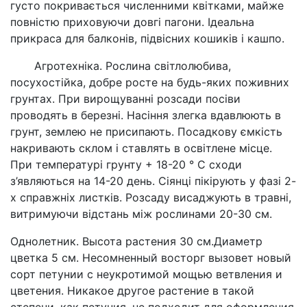
густо покривається численними квітками
,
майже
повністю приховуючи довгі пагони
.
Ідеальна
прикраса для балконів
,
підвісних кошиків і кашпо
.
Агротехніка. Рослина світлолюбива,
посухостійка, добре росте на будь-яких поживних
грунтах. При вирощуванні розсади посіви
проводять в березні. Насіння злегка вдавлюють в
грунт, землею не присипають. Посадкову ємкість
накривають склом і ставлять в освітлене місце.
При температурі грунту + 18-20 ° C сходи
з’являються на 14-20 день. Сіянці пікірують у фазі 2-
х справжніх листків. Розсаду висаджують в травні,
витримуючи відстань між рослинами 20-30 см.
Однолетник. Высота растения 30 см.Диаметр
цветка 5 см. Несомненный восторг вызовет новый
сорт петунии с неукротимой мощью ветвления и
цветения. Никакое другое растение в такой