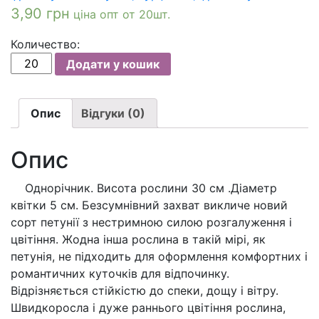
3,90
грн
ціна опт от 20шт.
Количество:
Петунія
Додати у кошик
Альдерман
великоквіткова
/
Опис
Відгуки (0)
Петуния
Альдерман
Опис
крупноцветковая(вага
0,05г.)
Однорічник. Висота рослини 30 см .Діаметр
кількість
квітки 5 см
.
Безсумнівний захват викличе новий
сорт петунії з нестримною силою розгалуження і
цвітіння
.
Жодна інша рослина в такій мірі
,
як
петунія
,
не підходить для оформлення комфортних і
романтичних куточків для відпочинку
.
Відрізняється стійкістю до спеки
,
дощу і вітру
.
Швидкоросла і дуже раннього цвітіння рослина,