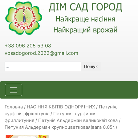
+38 096 205 53 08
vosadogorod.2022@gmail.com
Пошук
Головна
/
НАСІННЯ КВІТІВ ОДНОРІЧНИХ
/
Петунія,
сурфінія, фріллітунія / Петуния, сурфиния,
фриллитуния
/ Петунія Альдерман великоквіткова /
Петуния Альдерман крупноцветковая(вага 0,05г.)