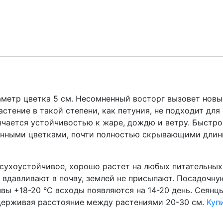
куля
/
Петуния
Снежный
шар
(вага
0,05г.)
quantity
аметр цветка 5 см. Несомненный восторг вызовет нов
астение в такой степени, как петуния, не подходит д
ичается устойчивостью к жаре, дождю и ветру. Быстро
енными цветками, почти полностью скрывающими длинн
асухоустойчивое, хорошо растет на любых питательны
а вдавливают в почву, землей не присыпают. Посадочну
вы +18-20 °C всходы появляются на 14-20 день. Сеянц
ыдерживая расстояние между растениями 20-30 см.
Куп