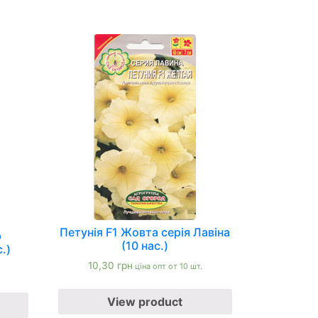
Петунія F1 Жовта серія Лавіна
ю
(10 нас.)
.)
10,30
грн
ціна опт от 10 шт.
View product