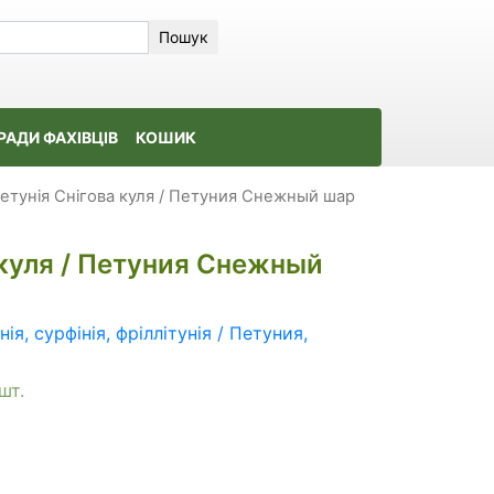
Пошук
РАДИ ФАХІВЦІВ
КОШИК
етунія Снігова куля / Петуния Снежный шар
 куля / Петуния Снежный
ія, сурфінія, фріллітунія / Петуния,
шт.