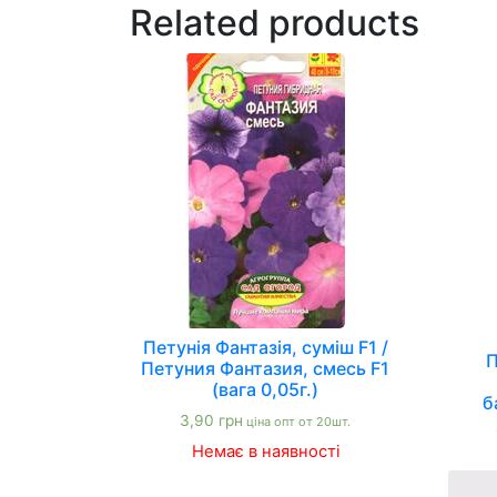
Related products
Петунія Фантазія, суміш F1 /
П
Петуния Фантазия, смесь F1
(вага 0,05г.)
б
3,90
грн
ціна опт от 20шт.
Немає в наявності