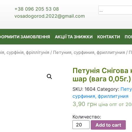
+38 096 205 53 08
vosadogorod.2022@gmail.com
ФОРМИТИ ЗАМОВЛЕННЯ
АКЦІЇ ТА ЗНИЖКИ
КОНТАКТИ
ПО
ія, сурфінія, фріллітунія / Петуния, сурфиния, фриллитуния
/ П
Петунія Снігова
шар (вага 0,05г.)
SKU:
1604
Category:
Петун
сурфиния, фриллитуния
3,90
грн
ціна опт от 20
Количество:
Петунія
Add to cart
Снігова