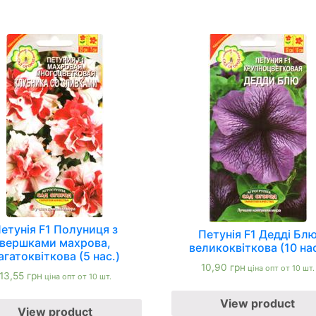
етунія F1 Полуниця з
Петунія F1 Дедді Бл
вершками махрова,
великоквіткова (10 нас
агатоквіткова (5 нас.)
10,90
грн
ціна опт от 10 шт.
13,55
грн
ціна опт от 10 шт.
View product
View product