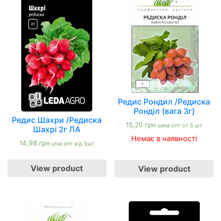
Редис Рондил /Редиска
Ронділ (вага 3г)
Редис Шахри /Редиска
15,20
грн
цена опт от 5 шт
Шахрі 2г ЛА
Немає в наявності
14,98
грн
ціна опт від 5шт
View product
View product