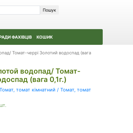
Пошук
РАДИ ФАХІВЦІВ
КОШИК
пад/ Томат-черрі Золотий водоспад (вага
лотой водопад/ Томат-
доспад (вага 0,1г.)
Томат, томат кімнатний / Томат, томат
шт.