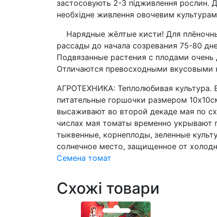
застосовують 2-3 підживлення рослин. 
необхідне живлення овочевим культурам
Нарядные жёлтые кисти! Для плёночных
рассады до начала созревания 75-80 дн
Подвязанные растения с плодами очень 
Отличаются превосходными вкусовыми ка
АГРОТЕХНИКА: Теплолюбивая культура. В
питательные горшочки размером 10х10см
высаживают во второй декаде мая по сх
числах мая томаты временно укрывают п
тыквенные, корнеплоды, зеленные культу
солнечное место, защищенное от холодн
Семена томат
Схожі товари