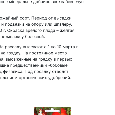
нне мінеральне добриво, яке забезпечує
ожайный сорт. Период от высадки
и подвязки на опору или шпалеру.
г. Окраска зрелого плода – жёлтая.
 комплексу болезней.
 рассаду высевают с 1 по 10 марта в
на грядку. На постоянное место
я, высаженные на грядку в первых
чшие предшественники -бобовые,
, физалиса. Под посадку отводят
авлением органических удобрений.