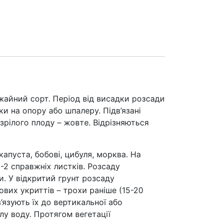
жайний сорт. Період від висадки розсади
ки на опору або шпалеру. Підв’язані
рілого плоду – жовте. Відрізняються
апуста, бобові, цибуля, морква. На
 1-2 справжніх листків. Розсаду
. У відкритий грунт розсаду
ових укриттів – трохи раніше (15-20
’язують їх до вертикальної або
у воду. Протягом вегетації