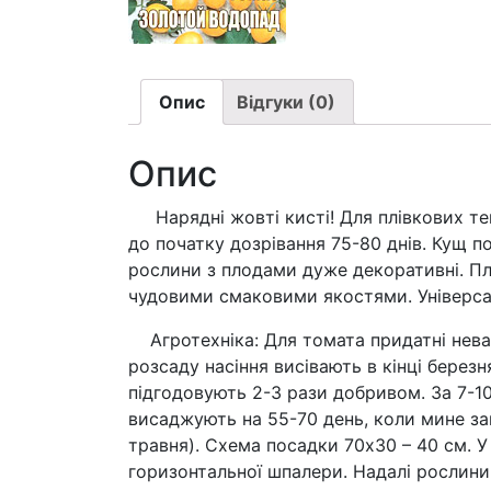
Опис
Відгуки (0)
Опис
Нарядні жовті кисті! Для плівкових теп
до початку дозрівання 75-80 днів. Кущ п
рослини з плодами дуже декоративні. Пл
чудовими смаковими якостями. Універса
Агротехніка: Для томата придатні неважк
розсаду насіння висівають в кінці березня
підгодовують 2-3 рази добривом. За 7-1
висаджують на 55-70 день, коли мине заг
травня). Схема посадки 70х30 – 40 см. У
горизонтальної шпалери. Надалі рослини