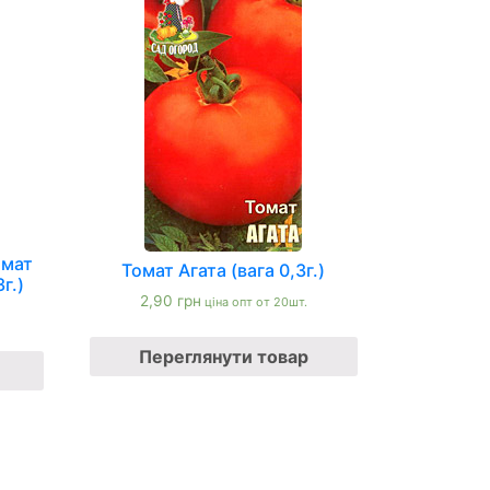
омат
Томат Агата (вага 0,3г.)
г.)
2,90
грн
ціна опт от 20шт.
Переглянути товар