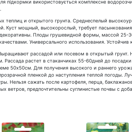
Для підкормки використовується комплексне водорозчи
.
 теплиц и открытого грунта. Среднеспелый высокоур
ей. Куст мощный, высокорослый, требует пасынкования 
декоративны. Плоды грушевидной формы, массой 25-30 
чествами. Универсального использования. Устойчив к
ыращивают рассадой или посевом в открытый грунт. На
. Рассада растет в стаканчиках 55-60дней до посадки 
еме 50х50см. Для получения высокого и раннего урожа
розрачной пленкой до наступления теплой погоды. Лу
ры. Нельзя сажать после картофеля, перца, баклажанов
ых ветров, предпочтительны суглинистые почвы с доб