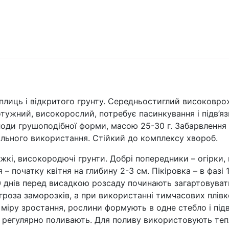
лиць і відкритого грунту. Середньостиглий високовро
отужний, високорослий, потребує пасинкування і підв’яз
оди грушоподібної форми, масою 25-30 г. Забарвлення з
льного використання. Стійкий до комплексу хвороб.
і, високородючі грунти. Добрі попередники – огірки, к
 – початку квітня на глибину 2-3 см. Пікіровка – в фазі
0 днів перед висадкою розсаду починають загартовувати
роза заморозків, а при використанні тимчасових плівк
 міру зростання, рослини формують в одне стебло і підв
 регулярно поливають. Для поливу використовують тепл