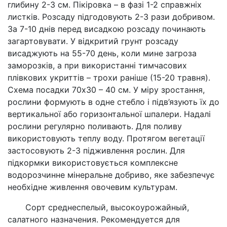
глибину 2-3 см. Пікіровка – в фазі 1-2 справжніх
листків. Розсаду підгодовують 2-3 рази добривом.
За 7-10 днів перед висадкою розсаду починають
загартовувати. У відкритий грунт розсаду
висаджують на 55-70 день, коли мине загроза
заморозків, а при використанні тимчасових
плівкових укриттів – трохи раніше (15-20 травня).
Схема посадки 70х30 – 40 см. У міру зростання,
рослини формують в одне стебло і підв’язують їх до
вертикальної або горизонтальної шпалери. Надалі
рослини регулярно поливають. Для поливу
використовують теплу воду. Протягом вегетації
застосовують 2-3 підживлення рослин. Для
підкормки використовується комплексне
водорозчинне мінеральне добриво, яке забезпечує
необхідне живлення овочевим культурам.
Сорт среднеспелый, высокоурожайный,
салатного назначения. Рекомендуется для