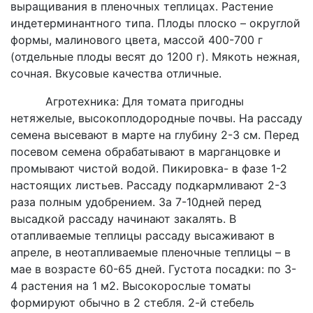
выращивания в пленочных теплицах. Растение
индетерминантного типа. Плоды плоско – округлой
формы, малинового цвета, массой 400-700 г
(отдельные плоды весят до 1200 г). Мякоть нежная,
сочная. Вкусовые качества отличные.
Агротехника: Для томата пригодны
нетяжелые, высокоплодородные почвы. На рассаду
семена высевают в марте на глубину 2-3 см. Перед
посевом семена обрабатывают в марганцовке и
промывают чистой водой. Пикировка- в фазе 1-2
настоящих листьев. Рассаду подкармливают 2-3
раза полным удобрением. За 7-10дней перед
высадкой рассаду начинают закалять. В
отапливаемые теплицы рассаду высаживают в
апреле, в неотапливаемые пленочные теплицы – в
мае в возрасте 60-65 дней. Густота посадки: по 3-
4 растения на 1 м2. Высокорослые томаты
формируют обычно в 2 стебля. 2-й стебель