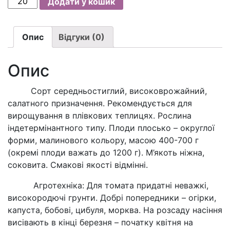
Додати у кошик
Гигант
Новикова/
Томат
Опис
Відгуки (0)
Гігант
Новікова
Опис
(вага
0,1г.)
Сорт середньостиглий, високоврожайний,
кількість
салатного призначення. Рекомендується для
вирощування в плівкових теплицях. Рослина
індетермінантного типу. Плоди плосько – округлої
форми, малинового кольору, масою 400-700 г
(окремі плоди важать до 1200 г). М’якоть ніжна,
соковита. Смакові якості відмінні.
Агротехніка: Для томата придатні неважкі,
високородючі грунти. Добрі попередники – огірки,
капуста, бобові, цибуля, морква. На розсаду насіння
висівають в кінці березня – початку квітня на