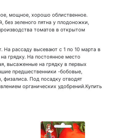
ое, мощное, хорошо облиственное.
, без зеленого пятна у плодоножки,
 производства томатов в открытом
На рассаду высевают с 1 по 10 марта в
на грядку. На постоянное место
я, высаженные на грядку в первых
чшие предшественники -бобовые,
, физалиса. Под посадку отводят
авлением органических удобрений.Купить