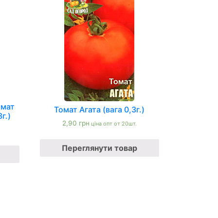
омат
Томат Агата (вага 0,3г.)
г.)
2,90
грн
ціна опт от 20шт.
Переглянути товар