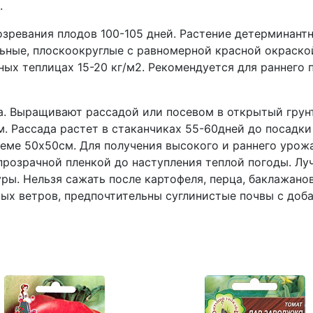
.
ревания плодов 100-105 дней. Растение детерминантн
ьные, плоскоокруглые с равномерной красной окраской
чных теплицах 15-20 кг/м2. Рекомендуется для раннего
Выращивают рассадой или посевом в открытый грунт. 
. Рассада растет в стаканчиках 55-60дней до посадки 
еме 50х50см. Для получения высокого и раннего урожа
розрачной пленкой до наступления теплой погоды. Лу
ры. Нельзя сажать после картофеля, перца, баклажанов
ых ветров, предпочтительны суглинистые почвы с доб