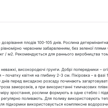
F1
(вага
0,05г.)
кількість
зрівання плодів 100-105 днів. Рослина детермінантна
 з рівномірно червоним забарвленням, без зеленої плями
кг / м2. Рекомендується для раннього виробництва тома
жкі, високородючі грунти. Добрі попередники – огірки
 – початку квітня на глибину 2-3 см. Пікіровка – в фазі
0 днів перед висадкою розсаду починають загартовувати
роза заморозків, а при використанні тимчасових плівк
 міру зростання, рослини формують в одне стебло і підв
 регулярно поливають. Для поливу використовують тепл
Для підкормки використовується комплексне водорозчи