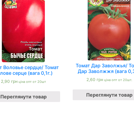
Томат Дар Заволжья/ Т
т Воловье сердце/ Томат
Дар Заволжжя (вага 0,3
лове серце (вага 0,1г.)
2,60
грн
ціна опт от 20шт.
2,90
грн
ціна опт от 20шт
Переглянути товар
Переглянути товар