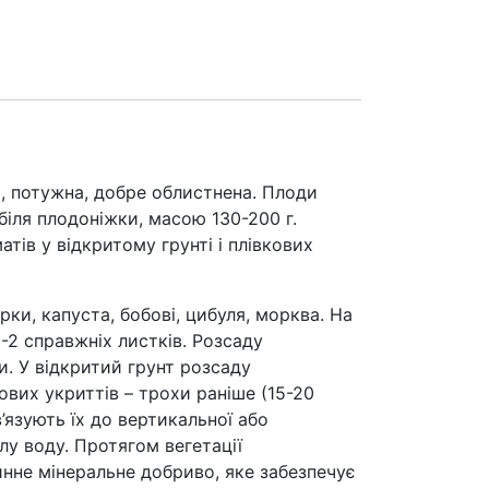
, потужна, добре облистнена. Плоди
 біля плодоніжки, масою 130-200 г.
тів у відкритому грунті і плівкових
, капуста, бобові, цибуля, морква. На
 1-2 справжніх листків. Розсаду
. У відкритий грунт розсаду
ових укриттів – трохи раніше (15-20
’язують їх до вертикальної або
у воду. Протягом вегетації
нне мінеральне добриво, яке забезпечує