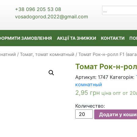
+38 096 205 53 08
vosadogorod.2022@gmail.com
ФОРМИТИ ЗАМОВЛЕННЯ
АКЦІЇ ТА ЗНИЖКИ
КОНТАКТИ
ПО
мнатний / Томат, томат комнатный
/ Томат Рок-н-ролл F1 (вага 
Томат Рок-н-ролл
Артикул:
1747
Категорія:
комнатный
2,95
грн
ціна опт от 20
Количество:
Томат
Додати у коши
Рок-
н-
ролл