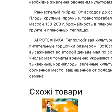
необхідне живлення овочевим культурам
Раннеспелый гибрид. От всходов до соз
Плоды крупные, прочные, транспортабел
массой 130-200 г. Урожайность в плено
грунте и пленочных теплицах.
АГРОТЕХНИКА: Теплолюбивая культура. 
питательные горшочки размером 10х10см
высаживают во второй декаде мая по сх
числах мая томаты временно укрывают п
тыквенные, корнеплоды, зеленные культу
солнечное место, защищенное от холодн
семена
Схожі товари