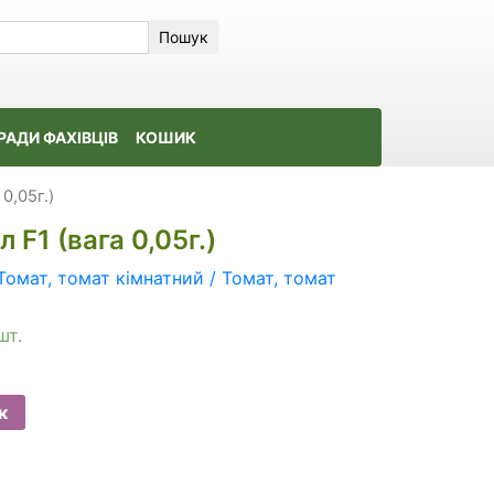
Пошук
РАДИ ФАХІВЦІВ
КОШИК
0,05г.)
 F1 (вага 0,05г.)
Томат, томат кімнатний / Томат, томат
шт.
к