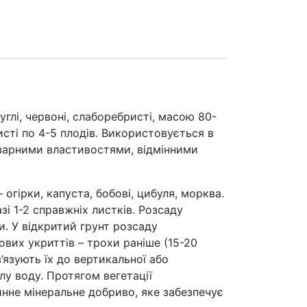
лі, червоні, слаборебристі, масою 80-
кисті по 4-5 плодів. Використовується в
оварними властивостями, відмінними
рки, капуста, бобові, цибуля, морква.
азі 1-2 справжніх листків. Розсаду
. У відкритий грунт розсаду
ових укриттів – трохи раніше (15-20
’язують їх до вертикальної або
у воду. Протягом вегетації
нне мінеральне добриво, яке забезпечує