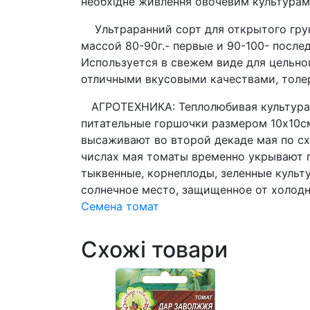
необхідне живлення овочевим культурам
Ультраранний сорт для открытого грунт
массой 80-90г.- первые и 90-100- после
Используется в свежем виде для цельн
отличными вкусовыми качествами, толер
АГРОТЕХНИКА: Теплолюбивая культура. В
питательные горшочки размером 10х10см.
высаживают во второй декаде мая по сх
числах мая томаты временно укрывают п
тыквенные, корнеплоды, зеленные культу
солнечное место, защищенное от холодн
Семена томат
Схожі товари