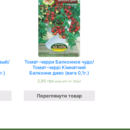
вый/
Томат-черри Балконное чудо/
Томат-черрі Кімнатний
г.)
Балконне диво (вага 0,1г.)
2,90
грн
ціна опт от 20шт
Переглянути товар