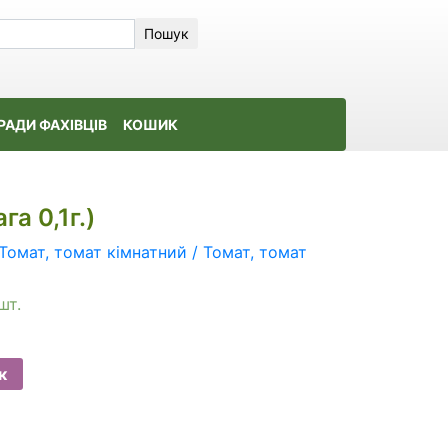
Пошук
РАДИ ФАХІВЦІВ
КОШИК
га 0,1г.)
Томат, томат кімнатний / Томат, томат
шт.
к