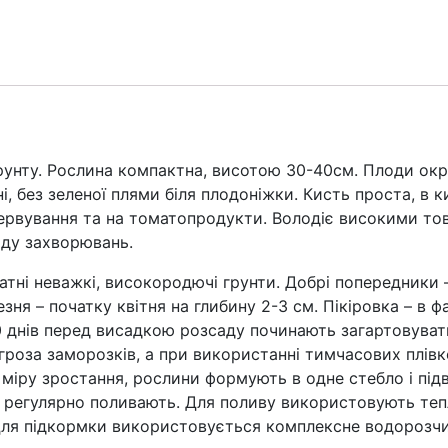
кількість
ту. Рослина компактна, висотою 30-40см. Плоди округ
рні, без зеленої плями біля плодоніжки. Кисть проста, в 
сервування та на томатопродукти. Володіє високими т
ду захворювань.
ажкі, високородючі грунти. Добрі попередники – огі
зня – початку квітня на глибину 2-3 см. Пікіровка – в ф
0 днів перед висадкою розсаду починають загартовувати
роза заморозків, а при використанні тимчасових плівк
 міру зростання, рослини формують в одне стебло і підв
 регулярно поливають. Для поливу використовують тепл
Для підкормки використовується комплексне водорозчи