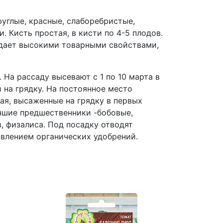
углые, красные, слаборебристые,
. Кисть простая, в кисти по 4-5 плодов.
адает высокими товарными свойствами,
а рассаду высевают с 1 по 10 марта в
 на грядку. На постоянное место
ая, высаженные на грядку в первых
чшие предшественники -бобовые,
, физалиса. Под посадку отводят
авлением органических удобрений.