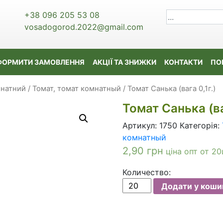
+38 096 205 53 08
vosadogorod.2022@gmail.com
ФОРМИТИ ЗАМОВЛЕННЯ
АКЦІЇ ТА ЗНИЖКИ
КОНТАКТИ
ПО
мнатний / Томат, томат комнатный
/ Томат Санька (вага 0,1г.)
Томат Санька (ва
Артикул:
1750
Категорія:
комнатный
2,90
грн
ціна опт от 20
Количество:
Томат
Додати у коши
Санька
(вага
0,1г.)