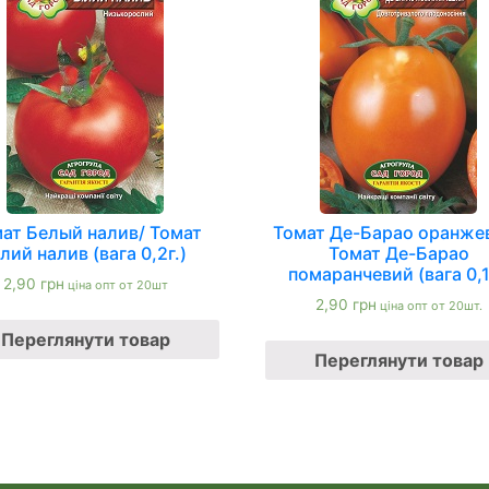
ат Белый налив/ Томат
Томат Де-Барао оранже
ілий налив (вага 0,2г.)
Томат Де-Барао
помаранчевий (вага 0,1
2,90
грн
ціна опт от 20шт
2,90
грн
ціна опт от 20шт.
Переглянути товар
Переглянути товар