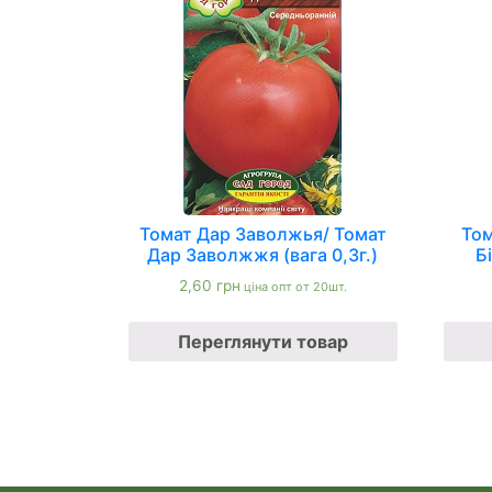
Томат Дар Заволжья/ Томат
Том
Дар Заволжжя (вага 0,3г.)
Б
2,60
грн
ціна опт от 20шт.
Переглянути товар