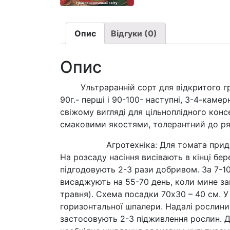
Опис
Відгуки (0)
Опис
Ультраранній сорт для відкритого грун
90г.- перші і 90-100- наступні, 3-4-каме
свіжому вигляді для цільноплідного кон
смаковими якостями, толерантний до ря
Агротехніка: Для томата придатні нев
На розсаду насіння висівають в кінці бере
підгодовують 2-3 рази добривом. За 7-1
висаджують на 55-70 день, коли мине заг
травня). Схема посадки 70х30 – 40 см. У
горизонтальної шпалери. Надалі рослини
застосовують 2-3 підживлення рослин. 