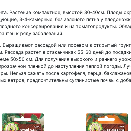
.
а. Растение компактное, высотой 30-40см. Плоды окр
дующие, 3-4-камерные, без зеленого пятна у плодоножки
оплодного консервирования и на томатопродукты. Обл
антен к ряду заболеваний.
ыращивают рассадой или посевом в открытый грунт. Н
 Рассада растет в стаканчиках 55-60 дней до посадки
еме 50х50 см. Для получения высокого и раннего урож
розрачной пленкой до наступления теплой погоды. Лу
ры. Нельзя сажать после картофеля, перца, баклажанов
ых ветров, предпочтительны суглинистые почвы с доб