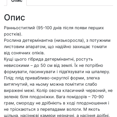
10нас
Опис
кількість
Опис
Ранньостиглий (95-100 днів після появи перших
ростків).
Рослина детермінантна (низькоросла), з потужним
листовим апаратом, що надійно захищає томати
від сонячних опіків.
Кущі цього гібрида детермінантні, ростуть
невисокими – до 50 см від землі. Їх не потрібно
формувати, пасинкувати і підв’язувати на шпалеру.
Плід: плід привабливо-округлої форми, злегка
витягнутий, на ньому можна помітити слабо
виражені межі. Колір овоча класичний червоний, не
зеленіє біля плодоніжки. Вага помідорів – 70-90
грам, смороду не дрібніють в ході плодоношення і
не тріскаються з перепадами вологи. М якоть
щільна, насіннєві камери незначні, а насіння дрібні.