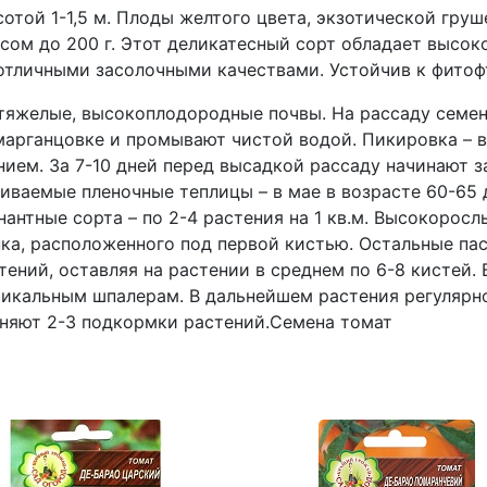
отой 1-1,5 м. Плоды желтого цвета, экзотической гр
есом до 200 г. Этот деликатесный сорт обладает высо
отличными засолочными качествами. Устойчив к фитоф
желые, высокоплодородные почвы. На рассаду семена 
арганцовке и промывают чистой водой. Пикировка – в 
ием. За 7-10 дней перед высадкой рассаду начинают з
ливаемые пленочные теплицы – в мае в возрасте 60-65 
инантные сорта – по 2-4 растения на 1 кв.м. Высокоро
нка, расположенного под первой кистью. Остальные па
тений, оставляя на растении в среднем по 6-8 кистей
икальным шпалерам. В дальнейшем растения регулярно
еняют 2-3 подкормки растений.Семена томат