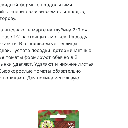
ушевидной формы с продольными
кой степенью завязываемости плодов,
торозу.
высевают в марте на глубину 2-3 см.
фазе 1-2 настоящих листьев. Рассаду
акалять. В отапливаемые теплицы
дней. Густота посадки: детерминантные
слые томаты формируют обычно в 2
сынки удаляют. Удаляют и нижние листья
. Высокорослые томаты обязательно
 поливают. Для полива используют