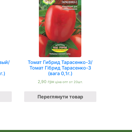
вый/
Томат Гибрид Тарасенко-3/
Томат Гібрид Тарасенко-3
г.)
(вага 0,1г.)
2,90
грн
ціна опт от 20шт.
Переглянути товар