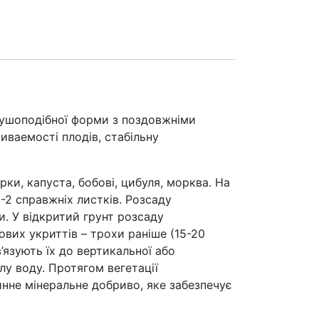
рушоподібної форми з поздовжніми
иваемості плодів, стабільну
, капуста, бобові, цибуля, морква. На
 1-2 справжніх листків. Розсаду
. У відкритий грунт розсаду
ових укриттів – трохи раніше (15-20
’язують їх до вертикальної або
у воду. Протягом вегетації
нне мінеральне добриво, яке забезпечує