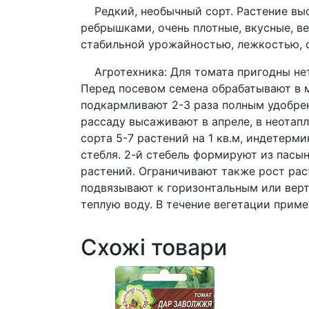
Редкий, необычный сорт. Растение выс
ребрышками, очень плотные, вкусные, в
стабильной урожайностью, лежкостью, 
Агротехника: Для томата пригодны нетя
Перед посевом семена обрабатывают в м
подкармливают 2-3 раза полным удобрен
рассаду высаживают в апреле, в неотап
сорта 5-7 растений на 1 кв.м, индетерм
стебля. 2-й стебель формируют из пасы
растений. Ограничивают также рост рас
подвязывают к горизонтальным или верт
теплую воду. В течение вегетации прим
Схожі товари