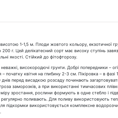
висотою 1-1,5 м. Плоди жовтого кольору, екзотичної г
о 200 г. Цей делікатесний сорт має високу ступінь завяз
льні якості. Стійкий до фітофторозу.
жкі, високородючі грунти. Добрі попередники – огірки
 – початку квітня на глибину 2-3 см. Пікіровка – в фазі
0 днів перед висадкою розсаду починають загартовувати
роза заморозків, а при використанні тимчасових плівк
 міру зростання, рослини формують в одне стебло і підв
 регулярно поливають. Для поливу використовують тепл
Для підкормки використовується комплексне водорозчи
.