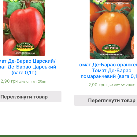
мат Де-Барао Царский/
Томат Де-Барао оранже
мат Де-Барао Царський
Томат Де-Барао
(вага 0,1г.)
помаранчевий (вага 0,1
2,90
грн
ціна опт от 20шт.
2,90
грн
ціна опт от 20шт.
Переглянути товар
Переглянути товар