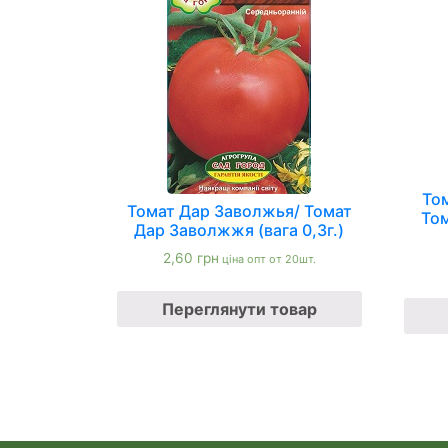
То
Томат Дар Заволжья/ Томат
То
Дар Заволжжя (вага 0,3г.)
2,60
грн
ціна опт от 20шт.
Переглянути товар