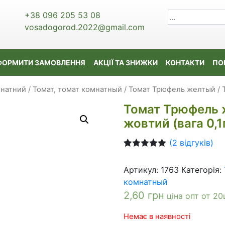
+38 096 205 53 08
vosadogorod.2022@gmail.com
ФОРМИТИ ЗАМОВЛЕННЯ
АКЦІЇ ТА ЗНИЖКИ
КОНТАКТИ
ПО
мнатний / Томат, томат комнатный
/ Томат Трюфель желтый / Т
Томат Трюфель 
жовтий (вага 0,1г
(
2
відгуків)
Рейтинг
2
5.00
з 5 на
Артикул:
1763
Категорія:
основі
опитування
комнатный
покупців
2,60
грн
ціна опт от 20
Немає в наявності