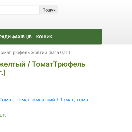
Пошук
РАДИ ФАХІВЦІВ
КОШИК
оматТрюфель жовтий (вага 0,1г.)
желтый / ТоматТрюфель
.)
Томат, томат кімнатний / Томат, томат
шт.