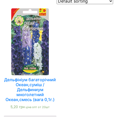
Дельфініум багаторічний
Океан,суміш /
Дельфиниум
многолетний
Океан,смесь (вага 0,1г.)
5,20
грн
ціна опт от 20шт